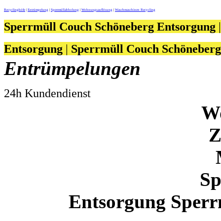
Recyclinghöfe
|
Entrümpelung
|
Sperrmüllabholung
|
Wohnungsauflösung
|
Waschmaschinen Recycling
Sperrmüll Couch Schöneberg Entsorgung
Entsorgung
|
Sperrmüll Couch Schöneberg
Entrümpelungen
24h Kundendienst
W
Z
Sp
Entsorgung Sperr