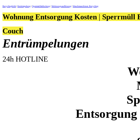
Recyclinghöfe
|
Entrümpelung
|
Sperrmüllabholung
|
Wohnungsauflösung
|
Waschmaschinen Recycling
Wohnung Entsorgung Kosten
|
Sperrmüll 
Couch
Entrümpelungen
24h HOTLINE
W
Sp
Entsorgung