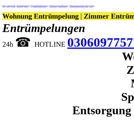
Recyclinghöfe
|
Entrümpelung
|
Sperrmüllabholung
|
Wohnungsauflösung
|
Waschmaschinen Recycling
Wohnung Entrümpelung
|
Zimmer Entrüm
Entrümpelungen
☎︎
0306097757
24h
HOTLINE
W
Z
Sp
Entsorgung