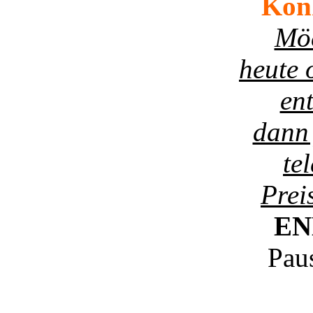
Kon
Möc
heute 
en
dann 
te
Prei
EN
Pau