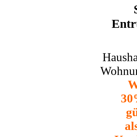
Ent
Hausha
Wohnun
W
30
gü
al