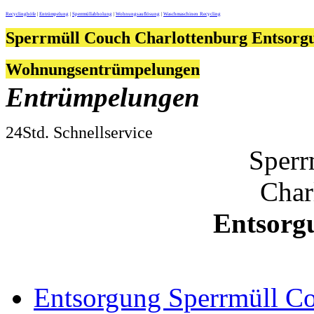
Recyclinghöfe
|
Entrümpelung
|
Sperrmüllabholung
|
Wohnungsauflösung
|
Waschmaschinen Recycling
Sperrmüll Couch Charlottenburg Entsor
Wohnungsentrümpelungen
Entrümpelungen
24Std. Schnellservice
Sperr
Char
Entsorg
Entsorgung Sperrmüll C