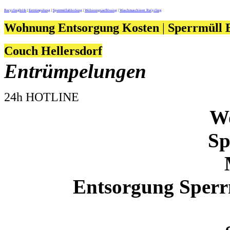
Recyclinghöfe
|
Entrümpelung
|
Sperrmüllabholung
|
Wohnungsauflösung
|
Waschmaschinen Recycling
Wohnung Entsorgung Kosten
|
Sperrmüll 
Couch Hellersdorf
Entrümpelungen
24h HOTLINE
W
Sp
Entsorgung Sperr